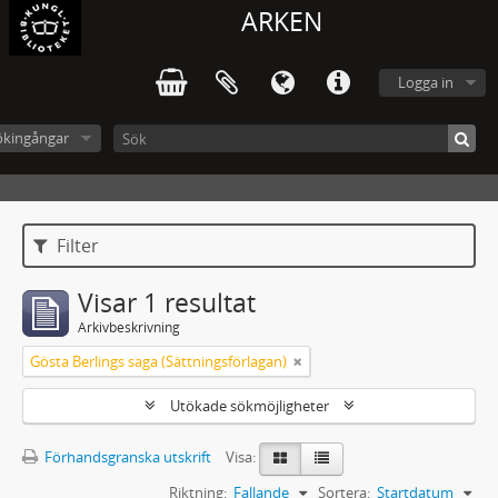
ARKEN
Logga in
ökingångar
Filter
Visar 1 resultat
Arkivbeskrivning
Gösta Berlings saga (Sättningsförlagan)
Utökade sökmöjligheter
Förhandsgranska utskrift
Visa:
Riktning:
Fallande
Sortera:
Startdatum