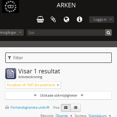
ARKEN
Logga in
ökingångar
Filter
Visar 1 resultat
Arkivbeskrivning
Koralbok till 1697 års psalmbok
Utökade sökmöjligheter
Förhandsgranska utskrift
Visa:
Riktning:
Ökande
Sortera:
Startdatum