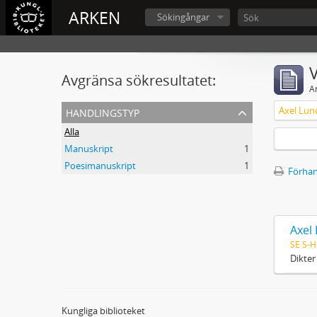
ARKEN
Sökingångar
V
Avgränsa sökresultatet:
A
handlingstyp
Alla
Manuskript
1
Poesimanuskript
1
Förhan
Axel
SE S-H
Dikter
Kungliga biblioteket