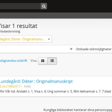
isar 1 resultat
rkivbeskrivning
Axel Lundegård: Dikter : Originalmanuskript
Utökade sökmöjlighete
dsgranska utskrift
Visa:
 Lundegård: Dikter : Originalmanuskript
S Acc1993/217
Arkiv
 för Vår tid: Andakt s. 1, Visa s. 4, Ung sommar s. 5, Min lekkamrat s. 7. 7 blad 
Kungliga biblioteket hanterar dina personuppg