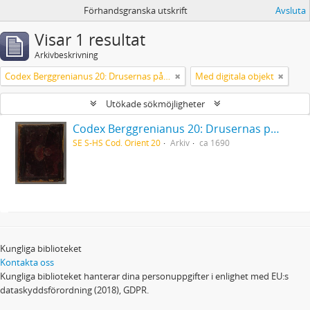
Förhandsgranska utskrift
Avsluta
Visar 1 resultat
Arkivbeskrivning
Codex Berggrenianus 20: Drusernas på Libanon heliga bok
Med digitala objekt
Utökade sökmöjligheter
Codex Berggrenianus 20: Drusernas på Libanon heliga bok
SE S-HS Cod. Orient 20
Arkiv
ca 1690
Kungliga biblioteket
Kontakta oss
Kungliga biblioteket hanterar dina personuppgifter i enlighet med EU:s
dataskyddsförordning (2018), GDPR.