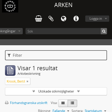
ARKEN
Logga in
ökingångar
Filter
Visar 1 resultat
Arkivbeskrivning
Krook, Bertil
Utökade sökmöjligheter
Förhandsgranska utskrift
Visa:
Riktning:
Fallande
Sortera:
Startdatum