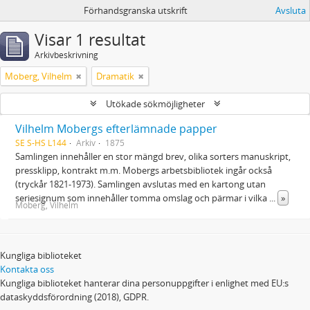
Förhandsgranska utskrift
Avsluta
Visar 1 resultat
Arkivbeskrivning
Moberg, Vilhelm
Dramatik
Utökade sökmöjligheter
Vilhelm Mobergs efterlämnade papper
SE S-HS L144
Arkiv
1875
Samlingen innehåller en stor mängd brev, olika sorters manuskript,
pressklipp, kontrakt m.m. Mobergs arbetsbibliotek ingår också
(tryckår 1821-1973). Samlingen avslutas med en kartong utan
seriesignum som innehåller tomma omslag och pärmar i vilka
...
»
Moberg, Vilhelm
Kungliga biblioteket
Kontakta oss
Kungliga biblioteket hanterar dina personuppgifter i enlighet med EU:s
dataskyddsförordning (2018), GDPR.