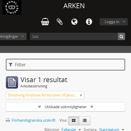
ARKEN
Logga in
ökingångar
Filter
Visar 1 resultat
Arkivbeskrivning
Drottning Kristinas första brev till jesuitgeneralen 1651
Utökade sökmöjligheter
Förhandsgranska utskrift
Visa:
Riktning:
Fallande
Sortera:
Startdatum