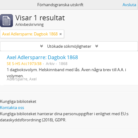
Förhandsgranska utskrift
Avsluta
Visar 1 resultat
Arkivbeskrivning
Axel Adlersparre: Dagbok 1868
Utökade sökmöjligheter
Axel Adlersparre: Dagbok 1868
SE S-HS Acc1973/38
Arkiv
1868
1 dagboksvolym. Helskinnband med lås. Även några brev till A.A. i
volymen.
Adlersparre, Axel
Kungliga biblioteket
Kontakta oss
Kungliga biblioteket hanterar dina personuppgifter i enlighet med EU:s
dataskyddsförordning (2018), GDPR.