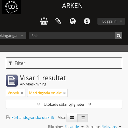
ARKEN
Logga in
ökingångar
Filter
Visar 1 resultat
Arkivbeskrivning
Visbok
Med digitala objekt
Utökade sökmöjligheter
Förhandsgranska utskrift
Visa:
Riktning:
Fallande
Sortera:
Relevans