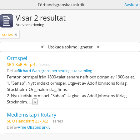
Förhandsgranska utskrift
Avsluta
Visar 2 resultat
Arkivbeskrivning
series
Utökade sökmöjligheter
Ormspel
SE S-KoB Herp:4
series
Del av
Richard Wahlgrens herpetologiska samling
Femton ormspel från 1800-talet senare hälft och början av 1900-talet.
1. "Sahap". Nytt indiskt ormspel. Utgivet av Adolf Johnsons förlag,
Stockholm. Originalomslag finns.
2. Nytt indiskt ormspel. "Sahap". Utgivet av Adolf Johnsons förlag,
Stockholm.
...
»
Medlemskap i Rotary
SE Q Handskrift 237:A:2
series
Del av
Arne Olssons arkiv