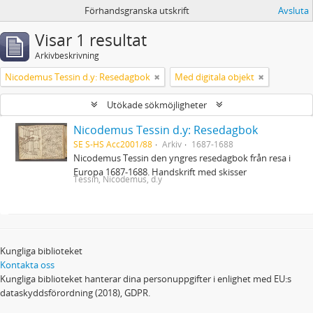
Förhandsgranska utskrift
Avsluta
Visar 1 resultat
Arkivbeskrivning
Nicodemus Tessin d.y: Resedagbok
Med digitala objekt
Utökade sökmöjligheter
Nicodemus Tessin d.y: Resedagbok
SE S-HS Acc2001/88
Arkiv
1687-1688
Nicodemus Tessin den yngres resedagbok från resa i
Europa 1687-1688. Handskrift med skisser
Tessin, Nicodemus, d.y
Kungliga biblioteket
Kontakta oss
Kungliga biblioteket hanterar dina personuppgifter i enlighet med EU:s
dataskyddsförordning (2018), GDPR.