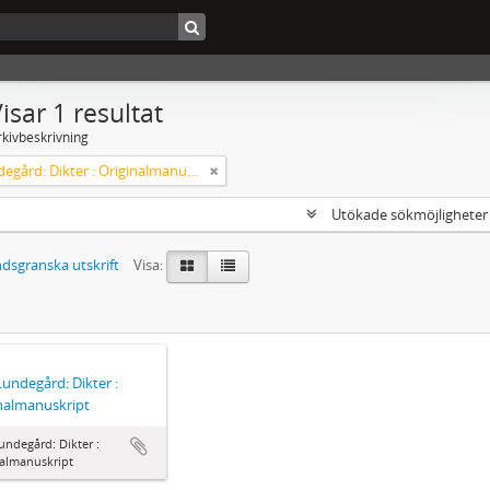
isar 1 resultat
rkivbeskrivning
Axel Lundegård: Dikter : Originalmanuskript
Utökade sökmöjlighete
dsgranska utskrift
Visa:
Lundegård: Dikter :
nalmanuskript
undegård: Dikter :
nalmanuskript