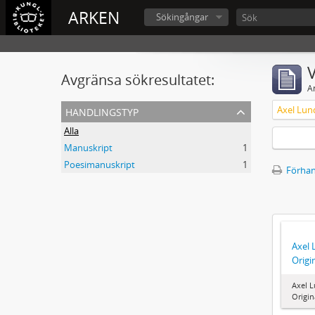
ARKEN
Sökingångar
V
Avgränsa sökresultatet:
A
handlingstyp
Alla
Manuskript
1
Poesimanuskript
1
Förhan
Axel 
Origi
Axel L
Origi