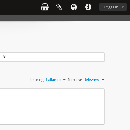
Logga in
r
Riktning:
Fallande
Sortera:
Relevans