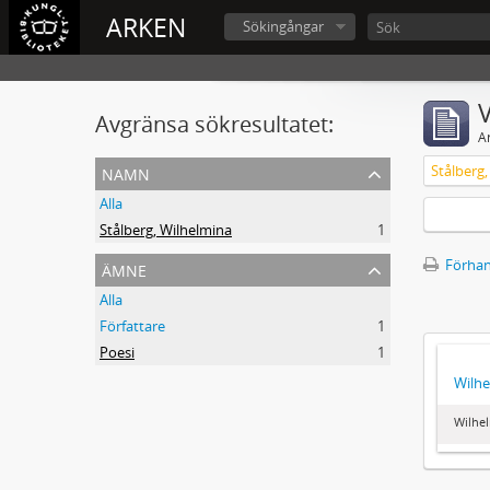
ARKEN
Sökingångar
V
Avgränsa sökresultatet:
A
namn
Stålberg
Alla
Stålberg, Wilhelmina
1
ämne
Förhan
Alla
Författare
1
Poesi
1
Wilhe
Wilhel