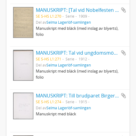
MANUSKRIPT: [Tal vid Nobelfesten 10 december 1909]
SE S-HS L1:270
Serie
1909
Del av
Selma Lagerlöf-samlingen
Manuskript med bläck (med inslag av blyerts),
folio
MANUSKRIPT: Tal vid ungdomsmötet i Arvika 23 juni 1912
SE S-HS L1:271
Serie
1912
Del av
Selma Lagerlöf-samlingen
Manuskript med bläck (med inslag av blyerts),
folio
MANUSKRIPT: Till brudparet Birger och Märta 5/6 1915
SE S-HS L1:274
Serie
1915
Del av
Selma Lagerlöf-samlingen
Manuskript med bläck