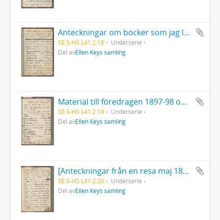
Anteckningar om böcker som jag läst (utom de till arbetet hörande) från september 1897.
SE S-HS L41:2:18
Underserie
Del av
Ellen Keys samling
Material till föredragen 1897-98 om Idéer och salonger under 1700-talet.
SE S-HS L41:2:19
Underserie
Del av
Ellen Keys samling
[Anteckningar från en resa maj 1899]. Blad i början och slutet utskurna.
SE S-HS L41:2:20
Underserie
Del av
Ellen Keys samling