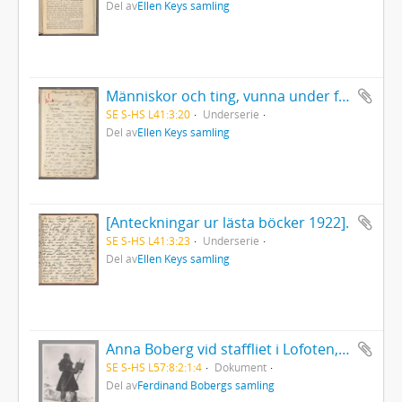
Del av
Ellen Keys samling
Människor och ting, vunna under föredragsresan 1905.
SE S-HS L41:3:20
Underserie
Del av
Ellen Keys samling
[Anteckningar ur lästa böcker 1922].
SE S-HS L41:3:23
Underserie
Del av
Ellen Keys samling
Anna Boberg vid staffliet i Lofoten, Norge
SE S-HS L57:8:2:1:4
Dokument
Del av
Ferdinand Bobergs samling