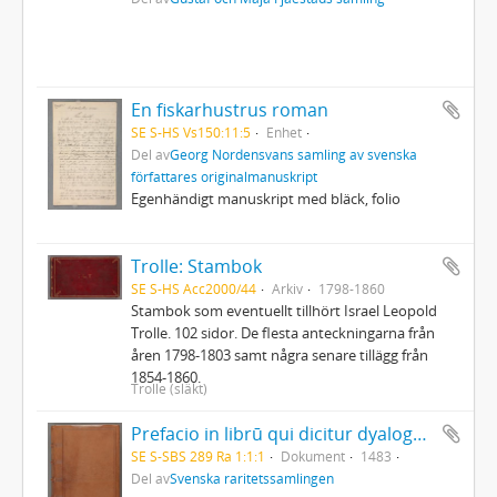
En fiskarhustrus roman
SE S-HS Vs150:11:5
Enhet
Del av
Georg Nordensvans samling av svenska
författares originalmanuskript
Egenhändigt manuskript med bläck, folio
Trolle: Stambok
SE S-HS Acc2000/44
Arkiv
1798-1860
Stambok som eventuellt tillhört Israel Leopold
Trolle. 102 sidor. De flesta anteckningarna från
åren 1798-1803 samt några senare tillägg från
1854-1860.
Trolle (släkt)
Prefacio in librū qui dicitur dyalogus creaturar[um] moralizatus omni materie morali iocundo et edificatiuo modo applicabilis. - 1483
SE S-SBS 289 Ra 1:1:1
Dokument
1483
Del av
Svenska raritetssamlingen