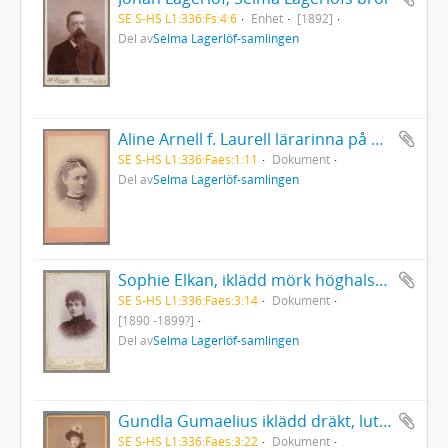
SE S-HS L1:336:Fs:4:6
Enhet
[1892]
Del av
Selma Lagerlöf-samlingen
Aline Arnell f. Laurell lärarinna på Mårbacka
SE S-HS L1:336:Faes:1:11
Dokument
Del av
Selma Lagerlöf-samlingen
Sophie Elkan, iklädd mörk höghalsad blus med plisseringar
SE S-HS L1:336:Faes:3:14
Dokument
[1890 -1899?]
Del av
Selma Lagerlöf-samlingen
Gundla Gumaelius iklädd dräkt, lutad mot balustrad
SE S-HS L1:336:Faes:3:22
Dokument