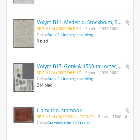
Volym B14. Medeltid, Stockholm, Stierneld
SE S-HS Acc2007/96:B:14
Enhet
1935-2000
Del av
Sten G. Lindbergs samling
9 blad
Volym B17. Gotik & 1500-tal: orter, Tyskland & Buda, Olmütz
SE S-HS Acc2007/96:B:17
Enhet
1935-2000
Del av
Sten G. Lindbergs samling
214 blad
Hamilton, stambok
SE S-HS Acc2013/29:Acc2013/29
Enhet
1500-tal
Del av
Stambok från 1500-talet