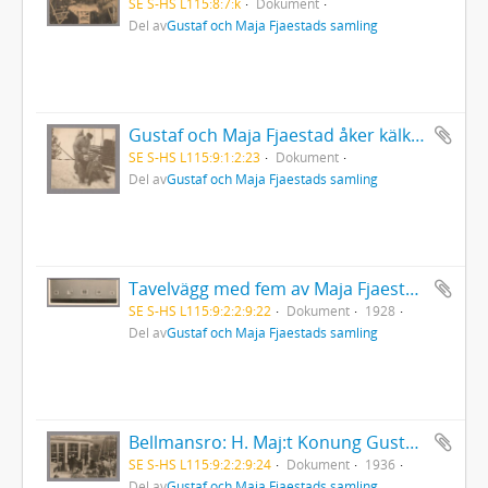
SE S-HS L115:8:7:k
Dokument
Del av
Gustaf och Maja Fjaestads samling
Gustaf och Maja Fjaestad åker kälke tillsammans med döttrarna Agneta och Monica
SE S-HS L115:9:1:2:23
Dokument
Del av
Gustaf och Maja Fjaestads samling
Tavelvägg med fem av Maja Fjaestads verk, utställda i London 1928
SE S-HS L115:9:2:2:9:22
Dokument
1928
Del av
Gustaf och Maja Fjaestads samling
Bellmansro: H. Maj:t Konung Gustav V besökte Värmlandsutställningen den 6 maj 1936
SE S-HS L115:9:2:2:9:24
Dokument
1936
Del av
Gustaf och Maja Fjaestads samling