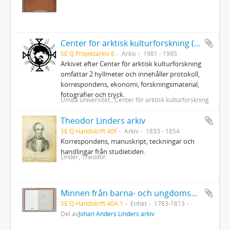
Center för arktisk kulturforskning (CAK) vid Umeå universitet
SE Q Projektarkiv 6
Arkiv
1981 - 1995
Arkivet efter Center för arktisk kulturforskning
omfattar 2 hyllmeter och innehåller protokoll,
korrespondens, ekonomi, forskningsmaterial,
fotografier och tryck.
Umeå universitet., Center för arktisk kulturforskning
Theodor Linders arkiv
SE Q Handskrift 40F
Arkiv
1833 - 1854
Korrespondens, manuskript, teckningar och
handlingar från studietiden.
Linder, Theodor
Minnen från barna- och ungdomsåren
SE Q Handskrift 40A:1
Enhet
1783-1813
Del av
Johan Anders Linders arkiv