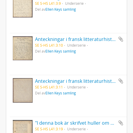
SE S-HS L41:3:9
Underserie
Del av
Ellen Keys samling
Anteckningar i fransk litteraturhistoria. Franska revolutionens salonger. 1899.
SE S-HS L41:3:10
Underserie
Del av
Ellen Keys samling
Anteckningar i fransk litteraturhistoria. Anteckningar ur M:me Staels arbeten.
SE S-HS L41:3:11
Underserie
Del av
Ellen Keys samling
"I denna bok är skrifvet huller om buller, från 1901 och nu 1906 - ingen riktig följd".
SE S-HS L41:3:19
Underserie