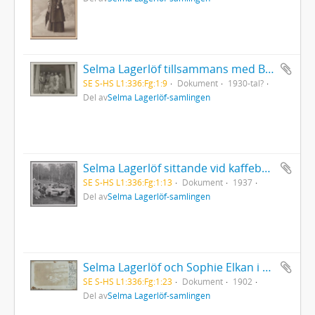
Selma Lagerlöf tillsammans med Baron von Düben, fru Hård af Segerstad, systern Gerda Ahlgren, samt brodern Daniel och svägerskan Elin
SE S-HS L1:336:Fg:1:9
Dokument
1930-tal?
Del av
Selma Lagerlöf-samlingen
Selma Lagerlöf sittande vid kaffebord tillsammans med flera Lagerlöfar i Sunnemo
SE S-HS L1:336:Fg:1:13
Dokument
1937
Del av
Selma Lagerlöf-samlingen
Selma Lagerlöf och Sophie Elkan i Elkans våning i Göteborg
SE S-HS L1:336:Fg:1:23
Dokument
1902
Del av
Selma Lagerlöf-samlingen