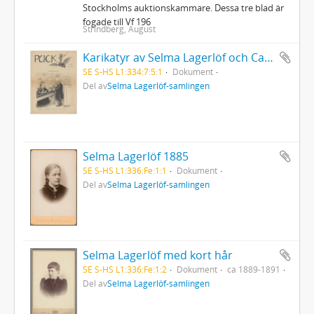
Stockholms auktionskammare. Dessa tre blad är
fogade till Vf 196
Strindberg, August
Karikatyr av Selma Lagerlöf och Carl David af Wirsén
SE S-HS L1:334:7:5:1
Dokument
Del av
Selma Lagerlöf-samlingen
Selma Lagerlöf 1885
SE S-HS L1:336:Fe:1:1
Dokument
Del av
Selma Lagerlöf-samlingen
Selma Lagerlöf med kort hår
SE S-HS L1:336:Fe:1:2
Dokument
ca 1889-1891
Del av
Selma Lagerlöf-samlingen