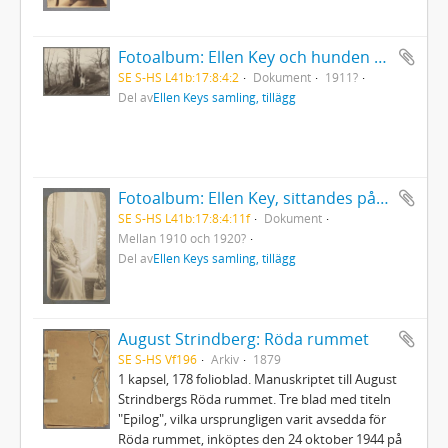
Fotoalbum: Ellen Key och hunden Vild intill trappan till Strand, med Vättern i fonden
SE S-HS L41b:17:8:4:2
Dokument
1911?
Del av
Ellen Keys samling, tillägg
Fotoalbum: Ellen Key, sittandes på entrétrappan till Strand
SE S-HS L41b:17:8:4:11f
Dokument
Mellan 1910 och 1920?
Del av
Ellen Keys samling, tillägg
August Strindberg: Röda rummet
SE S-HS Vf196
Arkiv
1879
1 kapsel, 178 folioblad. Manuskriptet till August
Strindbergs Röda rummet. Tre blad med titeln
"Epilog", vilka ursprungligen varit avsedda för
Röda rummet, inköptes den 24 oktober 1944 på