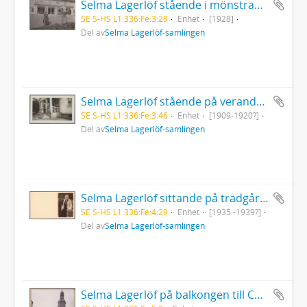
Selma Lagerlöf stående i mönstrad klänning vid solur på Mårbacka
SE S-HS L1:336:Fe:3:28
Enhet
[1928]
Del av
Selma Lagerlöf-samlingen
Selma Lagerlöf stående på verandan till inspektorsbostaden Haget på Mårbacka
SE S-HS L1:336:Fe:3:46
Enhet
[1909-1920?]
Del av
Selma Lagerlöf-samlingen
Selma Lagerlöf sittande på trädgårdsmur iklädd ljus kofta
SE S-HS L1:336:Fe:4:29
Enhet
[1935 -1939?]
Del av
Selma Lagerlöf-samlingen
Selma Lagerlöf på balkongen till Centralpalatset i Falun