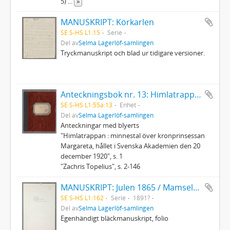
5)
...
»
MANUSKRIPT: Körkarlen
SE S-HS L1:15
Serie
Del av
Selma Lagerlöf-samlingen
Tryckmanuskript och blad ur tidigare versioner.
Anteckningsbok nr. 13: Himlatrappan m.m.
SE S-HS L1:55a:13
Enhet
Del av
Selma Lagerlöf-samlingen
Anteckningar med blyerts
"Himlatrappan : minnestal över kronprinsessan
Margareta, hållet i Svenska Akademien den 20
december 1920", s. 1
"Zachris Topelius", s. 2-146
MANUSKRIPT: Julen 1865 / Mamsell Fredrika. En julhistoria
SE S-HS L1:162
Serie
1891?
Del av
Selma Lagerlöf-samlingen
Egenhändigt bläckmanuskript, folio