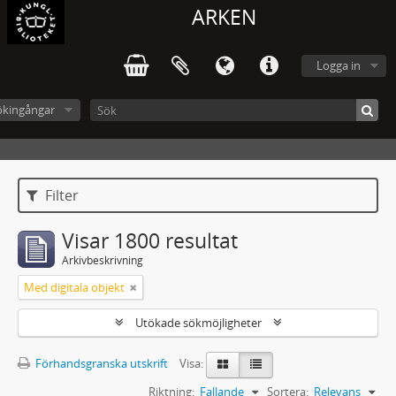
ARKEN
Logga in
ökingångar
Filter
Visar 1800 resultat
Arkivbeskrivning
Med digitala objekt
Utökade sökmöjligheter
Förhandsgranska utskrift
Visa:
Riktning:
Fallande
Sortera:
Relevans