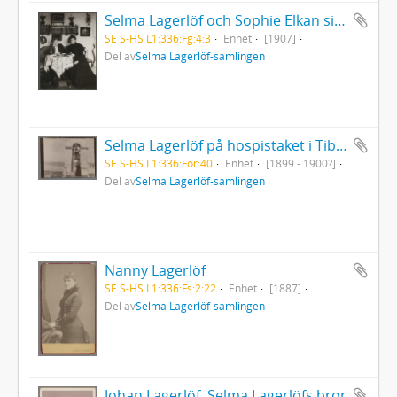
Selma Lagerlöf och Sophie Elkan sittande vid litet runt bord
SE S-HS L1:336:Fg:4:3
Enhet
[1907]
Del av
Selma Lagerlöf-samlingen
Selma Lagerlöf på hospistaket i Tiberias under sin Orientresa
SE S-HS L1:336:For:40
Enhet
[1899 - 1900?]
Del av
Selma Lagerlöf-samlingen
Nanny Lagerlöf
SE S-HS L1:336:Fs:2:22
Enhet
[1887]
Del av
Selma Lagerlöf-samlingen
Johan Lagerlöf, Selma Lagerlöfs bror