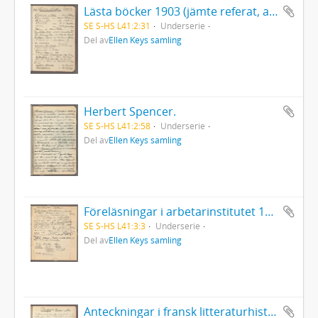
Lästa böcker 1903 (jämte referat, avskrifter, klipp m. m.).
SE S-HS L41:2:31
Underserie
Del av
Ellen Keys samling
Herbert Spencer.
SE S-HS L41:2:58
Underserie
Del av
Ellen Keys samling
Föreläsningar i arbetarinstitutet 1902-03. Det europeiska inflytandet på den svenska litteraturen. [Frihetstiden]. I detta häfte är några blad utskurna i början.
SE S-HS L41:3:3
Underserie
Del av
Ellen Keys samling
Anteckningar i fransk litteraturhistoria. Diderot, Grimm etc.