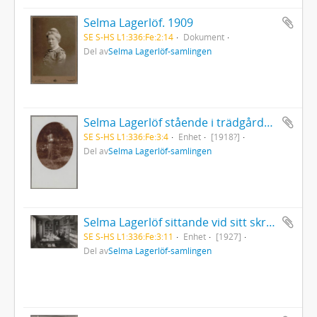
Selma Lagerlöf. 1909
SE S-HS L1:336:Fe:2:14
Dokument
Del av
Selma Lagerlöf-samlingen
Selma Lagerlöf stående i trädgården iklädd mönstrad klänning
SE S-HS L1:336:Fe:3:4
Enhet
[1918?]
Del av
Selma Lagerlöf-samlingen
Selma Lagerlöf sittande vid sitt skrivbord i biblioteket på Mårbacka
SE S-HS L1:336:Fe:3:11
Enhet
[1927]
Del av
Selma Lagerlöf-samlingen