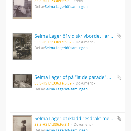
SE S-HS L1:336:Fe:5:3
Enhet
Del av
Selma Lagerlöf-samlingen
Selma Lagerlöf vid skrivbordet i arbetsrummet på Mårbacka, iklädd mörk kofta
SE S-HS L1:336:Fe:5:32
Dokument
Del av
Selma Lagerlöf-samlingen
Selma Lagerlöf på "lit de parade" mars 1940
SE S-HS L1:336:Fe:5:39
Dokument
Del av
Selma Lagerlöf-samlingen
Selma Lagerlöf iklädd resdräkt med paraply i höger hand
SE S-HS L1:336:Fe:8:1
Dokument
Del av
Selma Lagerlöf-samlingen