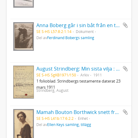
Anna Boberg går i sin båt från en trappa
SE S-HS L57:8:2:1:14
Dokument
Del av
Ferdinand Bobergs samling
August Strindberg: Min sista vilja : Testamente
SE S-HS SgKB1971/150
Arkiv
1911
1 folioblad. Strindbergs testamente daterat 23
mars 1911
Strindberg, August
Mamah Bouton Borthwick snett framifrån, sittande på stol
SE S-HS L41b:17:6:2:2
Enhet
Del av
Ellen Keys samling, tillägg