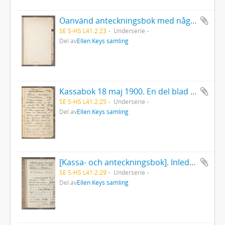
Oanvänd anteckningsbok med några noteringar i första pärmen. Ett blad utrivet och marg.-registr. förstört.
SE S-HS L41:2:23
Underserie
Del av
Ellen Keys samling
Kassabok 18 maj 1900. En del blad i början utskurna.
SE S-HS L41:2:25
Underserie
Del av
Ellen Keys samling
[Kassa- och anteckningsbok]. Inledning: "Hade med mig på resan 15 juni [1902] till Båstad-Norge... ".
SE S-HS L41:2:29
Underserie
Del av
Ellen Keys samling