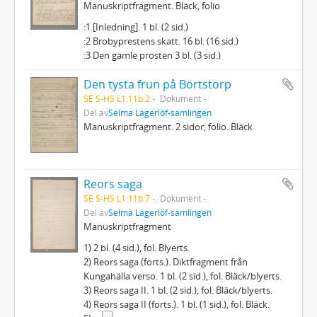
Manuskriptfragment. Bläck, folio
:1 [Inledning]. 1 bl. (2 sid.)
:2 Brobyprestens skatt. 16 bl. (16 sid.)
:3 Den gamle prosten 3 bl. (3 sid.)
Den tysta frun på Börtstorp
SE S-HS L1:11b:2
Dokument
Del av
Selma Lagerlöf-samlingen
Manuskriptfragment. 2 sidor, folio. Bläck
Reors saga
SE S-HS L1:11b:7
Dokument
Del av
Selma Lagerlöf-samlingen
Manuskriptfragment
1) 2 bl. (4 sid.), fol. Blyerts.
2) Reors saga (forts.). Diktfragment från
Kungahälla verso. 1 bl. (2 sid.), fol. Bläck/blyerts.
3) Reors saga II. 1 bl. (2 sid.), fol. Bläck/blyerts.
4) Reors saga II (forts.). 1 bl. (1 sid.), fol. Bläck.