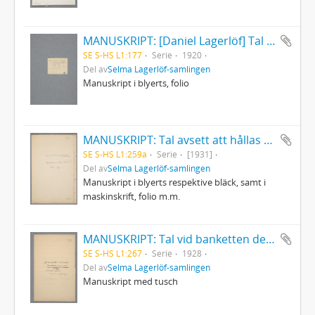
MANUSKRIPT: [Daniel Lagerlöf] Tal på sjuttioårsdagen
SE S-HS L1:177
Serie
1920
Del av
Selma Lagerlöf-samlingen
Manuskript i blyerts, folio
MANUSKRIPT: Tal avsett att hållas vid en författarkongress i Lübeck (på svenska och på tyska)
SE S-HS L1:259a
Serie
[1931]
Del av
Selma Lagerlöf-samlingen
Manuskript i blyerts respektive bläck, samt i
maskinskrift, folio m.m.
MANUSKRIPT: Tal vid banketten den 20 november 1928
SE S-HS L1:267
Serie
1928
Del av
Selma Lagerlöf-samlingen
Manuskript med tusch