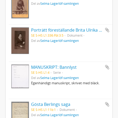
Del av
Selma Lagerlöf-samlingen
Porträtt föreställande Brita Ulrika Myhrman
SE S-HS L1:336:Fbl:3:5
Dokument
Del av
Selma Lagerlöf-samlingen
MANUSKRIPT: Bannlyst
SE S-HS L1:4
Serie
Del av
Selma Lagerlöf-samlingen
Egenhändigt manuskript, skrivet med bläck.
Gösta Berlings saga
SE S-HS L1:11b:1
Dokument
Del av
Selma Lagerlöf-samlingen