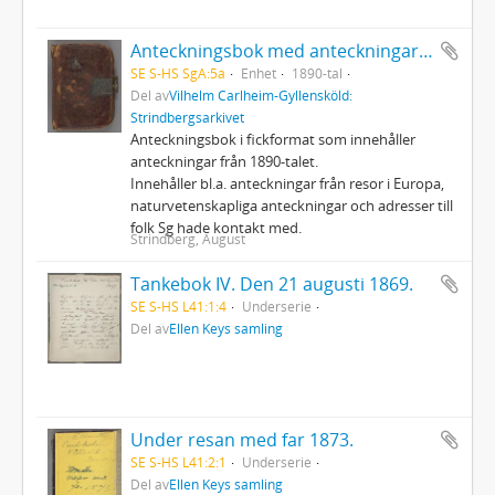
Anteckningsbok med anteckningar av Strindberg
SE S-HS SgA:5a
Enhet
1890-tal
Del av
Vilhelm Carlheim-Gyllensköld:
Strindbergsarkivet
Anteckningsbok i fickformat som innehåller
anteckningar från 1890-talet.
Innehåller bl.a. anteckningar från resor i Europa,
naturvetenskapliga anteckningar och adresser till
folk Sg hade kontakt med.
Strindberg, August
Tankebok IV. Den 21 augusti 1869.
SE S-HS L41:1:4
Underserie
Del av
Ellen Keys samling
Under resan med far 1873.
SE S-HS L41:2:1
Underserie
Del av
Ellen Keys samling