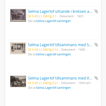
Selma Lagerlöf sittande i kretsen av några familjemedlemmar i Centralpalatset i Falun
SE S-HS L1:336:Fg:3:1
Dokument
1907
Del av
Selma Lagerlöf-samlingen
Selma Lagerlöf tillsammans med Sophie Elkan, modern Louise Lagerlöf och Anna Oom på verandan, Mårbacka
SE S-HS L1:336:Fg:3:12
Dokument
1909
Del av
Selma Lagerlöf-samlingen
Selma Lagerlöf tillsammans med Valborg Olander och Ellen Lundgren i trädgården på Mårbacka
SE S-HS L1:336:Fg:3:21
Dokument
1930-tal?
Del av
Selma Lagerlöf-samlingen