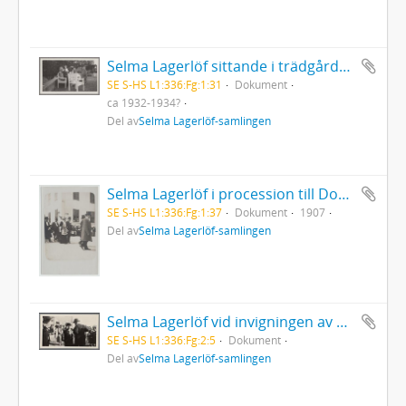
Selma Lagerlöf sittande i trädgårdsmöbler tillsammans med Valborg Olander och Ellen Lundgren
SE S-HS L1:336:Fg:1:31
Dokument
ca 1932-1934?
Del av
Selma Lagerlöf-samlingen
Selma Lagerlöf i procession till Domkyrkan under Linnéfesten i Uppsala då hon blev hedersdoktor
SE S-HS L1:336:Fg:1:37
Dokument
1907
Del av
Selma Lagerlöf-samlingen
Selma Lagerlöf vid invigningen av Dr. Åbergs barnhem, Lappnäs i Sunne, Värmland 1928
SE S-HS L1:336:Fg:2:5
Dokument
Del av
Selma Lagerlöf-samlingen