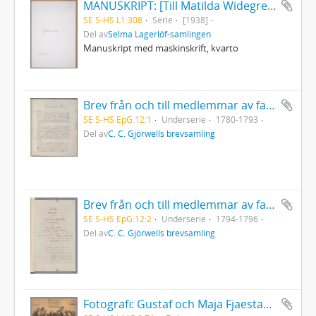
MANUSKRIPT: [Till Matilda Widegren. Minnesord]
SE S-HS L1:308
Serie
[1938]
Del av
Selma Lagerlöf-samlingen
Manuskript med maskinskrift, kvarto
Brev från och till medlemmar av familjen Gjörwell
SE S-HS EpG:12:1
Underserie
1780-1793
Del av
C. C. Gjörwells brevsamling
Brev från och till medlemmar av familjen Gjörwell
SE S-HS EpG:12:2
Underserie
1794-1796
Del av
C. C. Gjörwells brevsamling
Fotografi: Gustaf och Maja Fjaestad tillsammans med övriga medlemmar i Teosofiska samfundet i Arvika, esoteriska kretsen