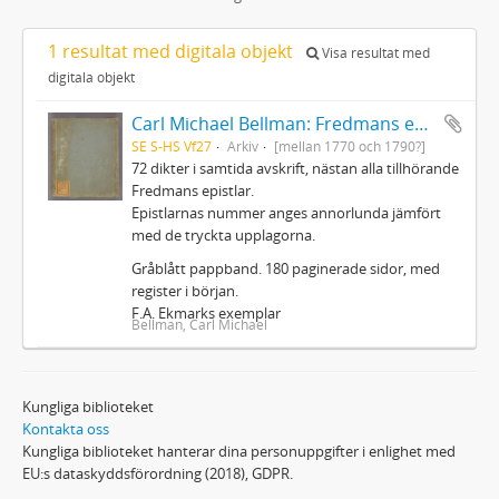
1 resultat med digitala objekt
Visa resultat med
digitala objekt
Carl Michael Bellman: Fredmans epistlar m.m.
SE S-HS Vf27
Arkiv
[mellan 1770 och 1790?]
72 dikter i samtida avskrift, nästan alla tillhörande
Fredmans epistlar.
Epistlarnas nummer anges annorlunda jämfört
med de tryckta upplagorna.
Gråblått pappband. 180 paginerade sidor, med
register i början.
F.A. Ekmarks exemplar
Bellman, Carl Michael
Kungliga biblioteket
Kontakta oss
Kungliga biblioteket hanterar dina personuppgifter i enlighet med
EU:s dataskyddsförordning (2018), GDPR.