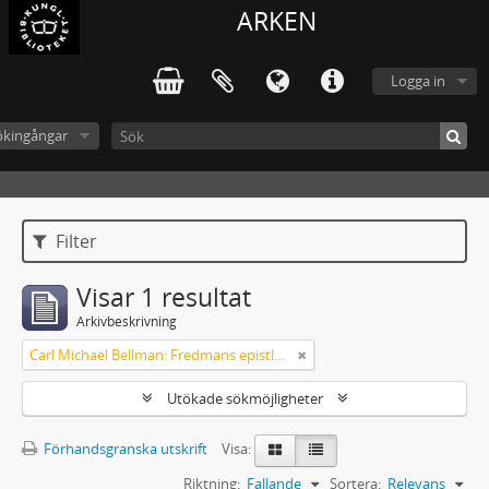
ARKEN
Logga in
ökingångar
Filter
Visar 1 resultat
Arkivbeskrivning
Carl Michael Bellman: Fredmans epistlar m.m.
Utökade sökmöjligheter
Förhandsgranska utskrift
Visa:
Riktning:
Fallande
Sortera:
Relevans