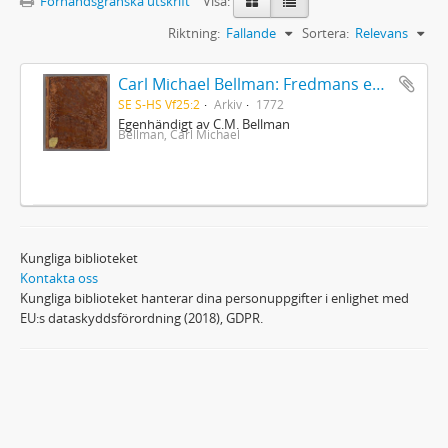
Förhandsgranska utskrift
Visa:
Riktning:
Fallande
Sortera:
Relevans
Carl Michael Bellman: Fredmans epistlar [dedicerade till J.D. Duwall] Del 2
SE S-HS Vf25:2
Arkiv
1772
Egenhändigt av C.M. Bellman
Bellman, Carl Michael
Kungliga biblioteket
Kontakta oss
Kungliga biblioteket hanterar dina personuppgifter i enlighet med
EU:s dataskyddsförordning (2018), GDPR.