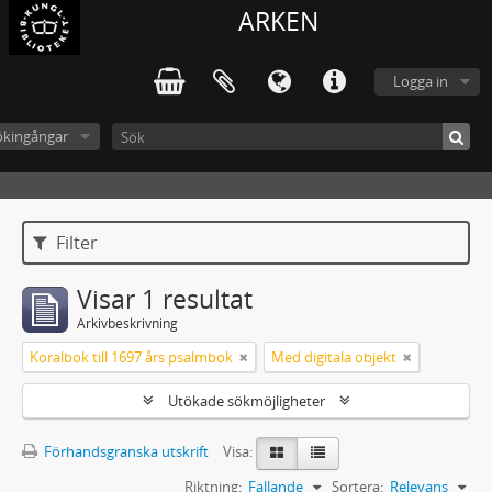
ARKEN
Logga in
ökingångar
Filter
Visar 1 resultat
Arkivbeskrivning
Koralbok till 1697 års psalmbok
Med digitala objekt
Utökade sökmöjligheter
Förhandsgranska utskrift
Visa:
Riktning:
Fallande
Sortera:
Relevans