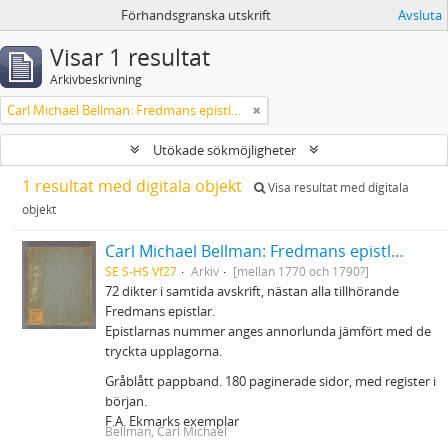
Förhandsgranska utskrift
Avsluta
Visar 1 resultat
Arkivbeskrivning
Carl Michael Bellman: Fredmans epistlar m.m.
Utökade sökmöjligheter
1 resultat med digitala objekt
Visa resultat med digitala
objekt
Carl Michael Bellman: Fredmans epistlar m.m.
SE S-HS Vf27
Arkiv
[mellan 1770 och 1790?]
72 dikter i samtida avskrift, nästan alla tillhörande
Fredmans epistlar.
Epistlarnas nummer anges annorlunda jämfört med de
tryckta upplagorna.
Gråblått pappband. 180 paginerade sidor, med register i
början.
F.A. Ekmarks exemplar
Bellman, Carl Michael