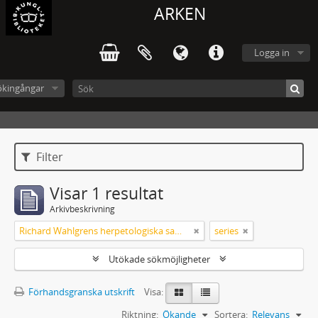
ARKEN
Logga in
ökingångar
Filter
Visar 1 resultat
Arkivbeskrivning
Richard Wahlgrens herpetologiska samling
series
Utökade sökmöjligheter
Förhandsgranska utskrift
Visa:
Riktning:
Ökande
Sortera:
Relevans