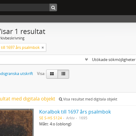
isar 1 resultat
rkivbeskrivning
till 1697 års psalmbok
Utökade sökmöjlighete
dsgranska utskrift
Visa:
ultat med digitala objekt
Visa resultat med digitala objekt
Koralbok till 1697 års psalmbok
SE S-HS S124
Arkiv
1695
Mått: 4:o (oblong)