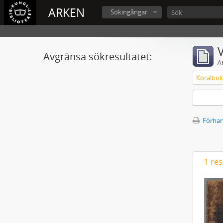
ARKEN
Sökingångar
V
Avgränsa sökresultatet:
A
Koralbok 
Förhan
1 res