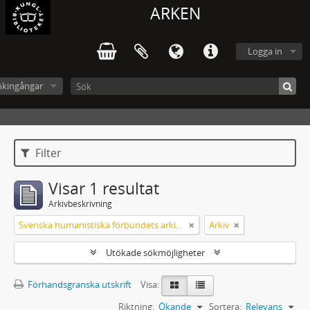
ARKEN
Logga in
ökingångar
Filter
Visar 1 resultat
Arkivbeskrivning
Svenska humanistiska förbundets arkiv: handlingar 2003-2012
Arkiv
Utökade sökmöjligheter
Förhandsgranska utskrift
Visa:
Riktning:
Ökande
Sortera:
Relevans