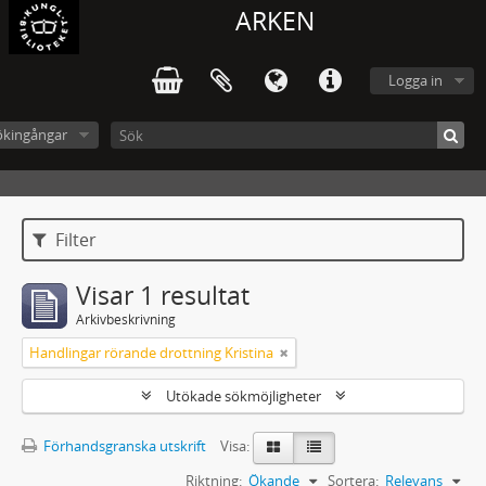
ARKEN
Logga in
ökingångar
Filter
Visar 1 resultat
Arkivbeskrivning
Handlingar rörande drottning Kristina
Utökade sökmöjligheter
Förhandsgranska utskrift
Visa:
Riktning:
Ökande
Sortera:
Relevans