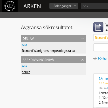
ARKEN
Sökingångar
V
Avgränsa sökresultatet:
A
del av
Alla
Richard Wahlgrens herpetologiska samling
1
beskrivningsnivå
Förhan
Alla
series
1
Orms
SE S-K
Del av
Femton
1. "Sa
2. Nyt