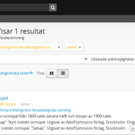
isar 1 resultat
rkivbeskrivning
Richard Wahlgrens herpetologiska samling
series
Utökade sökmöjlighete
dsgranska utskrift
Visa:
pel
oB Herp:4
series
Richard Wahlgrens herpetologiska samling
 ormspel från 1800-talet senare hälft och början av 1900-talet.
hap". Nytt indiskt ormspel. Utgivet av Adolf Johnsons förlag, Stockholm. Orig
t indiskt ormspel. "Sahap". Utgivet av Adolf Johnsons förlag, Stockholm.
...
»