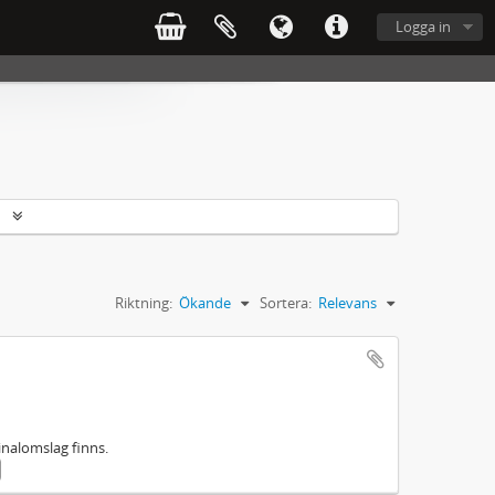
Logga in
r
Riktning:
Ökande
Sortera:
Relevans
inalomslag finns.