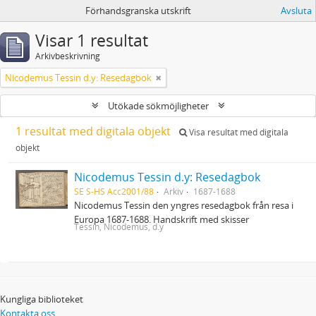
Förhandsgranska utskrift
Avsluta
Visar 1 resultat
Arkivbeskrivning
Nicodemus Tessin d.y: Resedagbok
Utökade sökmöjligheter
1 resultat med digitala objekt
Visa resultat med digitala
objekt
Nicodemus Tessin d.y: Resedagbok
SE S-HS Acc2001/88
Arkiv
1687-1688
Nicodemus Tessin den yngres resedagbok från resa i
Europa 1687-1688. Handskrift med skisser
Tessin, Nicodemus, d.y
Kungliga biblioteket
Kontakta oss