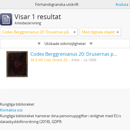
Förhandsgranska utskrift
Avsluta
Visar 1 resultat
Arkivbeskrivning
Codex Berggrenianus 20: Drusernas på Libanon heliga bok
Med digitala objekt
Utökade sökmöjligheter
Codex Berggrenianus 20: Drusernas på Libanon heliga bok
SE S-HS Cod. Orient 20
Arkiv
ca 1690
Kungliga biblioteket
Kontakta oss
Kungliga biblioteket hanterar dina personuppgifter i enlighet med EU:s
dataskyddsförordning (2018), GDPR.