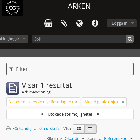
ARKEN
Logga in
ökingångar
Filter
Visar 1 resultat
Arkivbeskrivning
Nicodemus Tessin d.y: Resedagbok
Med digitala objekt
Utökade sökmöjligheter
Förhandsgranska utskrift
Visa:
Riktning:
Ökande
Sortera:
Referenskod