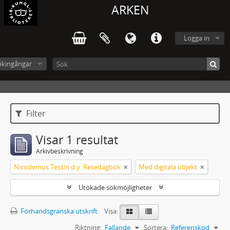
ARKEN
Logga in
ökingångar
Filter
Visar 1 resultat
Arkivbeskrivning
Nicodemus Tessin d.y: Resedagbok
Med digitala objekt
Utökade sökmöjligheter
Förhandsgranska utskrift
Visa:
Riktning:
Fallande
Sortera:
Referenskod