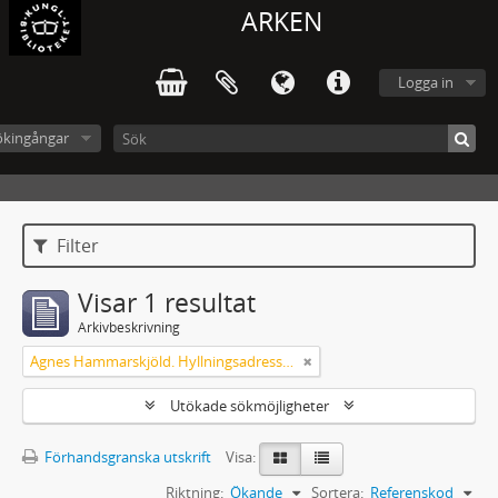
ARKEN
Logga in
ökingångar
Filter
Visar 1 resultat
Arkivbeskrivning
Agnes Hammarskjöld. Hyllningsadresser på 60-årsdagen
Utökade sökmöjligheter
Förhandsgranska utskrift
Visa:
Riktning:
Ökande
Sortera:
Referenskod