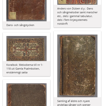
Anders von Düben d.y.: Dans
och sångmelodier samt marscher
etc., dels i gammal tabulatur,
dels i fem-linjesystemets
notskrift
Dans- och sångstycken
Koralbok: Melodierna till nr 1-
118 uti Gamla Psalmboken,
enstämmigt satta
Samling af äldre och nyare
andeliga sånger och werser