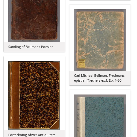
Samling af Bellmans Poesier
Carl Michael Bellman: Fredmans
epistlar [Nechers ex.]. Ep. 1-50
Förteckning öfwer Antiquitets