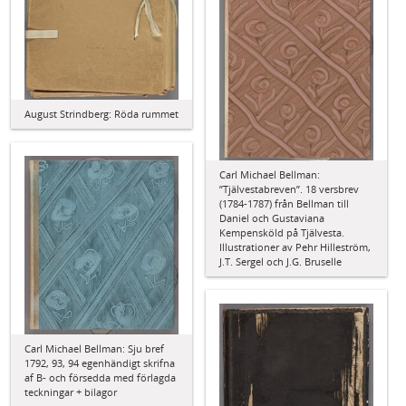
August Strindberg: Röda rummet
Carl Michael Bellman:
”Tjälvestabreven”. 18 versbrev
(1784-1787) från Bellman till
Daniel och Gustaviana
Kempensköld på Tjälvesta.
Illustrationer av Pehr Hilleström,
J.T. Sergel och J.G. Bruselle
Carl Michael Bellman: Sju bref
1792, 93, 94 egenhändigt skrifna
af B- och försedda med förlagda
teckningar + bilagor