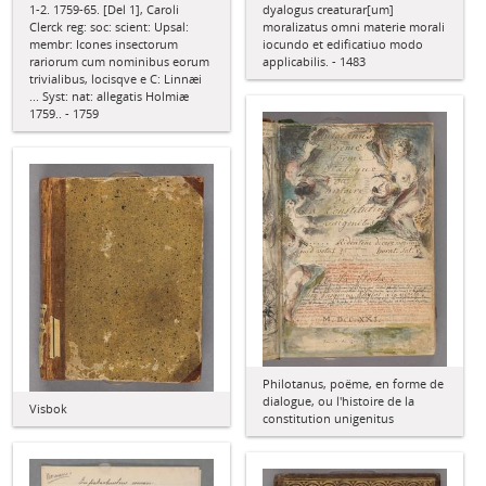
dyalogus creaturar[um]
1-2. 1759-65. [Del 1], Caroli
moralizatus omni materie morali
Clerck reg: soc: scient: Upsal:
iocundo et edificatiuo modo
membr: Icones insectorum
applicabilis. - 1483
rariorum cum nominibus eorum
trivialibus, locisqve e C: Linnæi
... Syst: nat: allegatis Holmiæ
1759.. - 1759
Philotanus, poëme, en forme de
dialogue, ou l'histoire de la
Visbok
constitution unigenitus