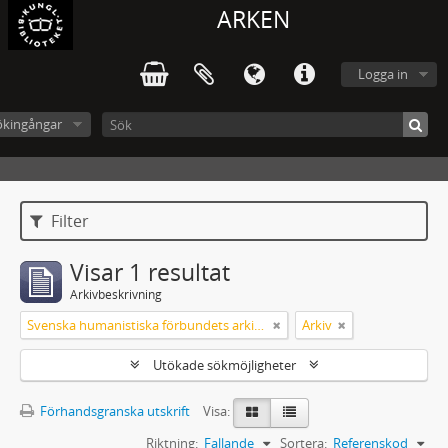
ARKEN
Logga in
ökingångar
Filter
Visar 1 resultat
Arkivbeskrivning
Svenska humanistiska förbundets arkiv: handlingar 2003-2012
Arkiv
Utökade sökmöjligheter
Förhandsgranska utskrift
Visa:
Riktning:
Fallande
Sortera:
Referenskod