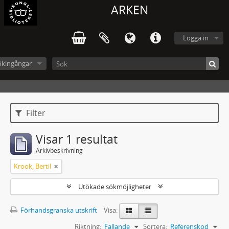
ARKEN
Logga in
ökingångar
Filter
Visar 1 resultat
Arkivbeskrivning
Krook, Bertil
Utökade sökmöjligheter
Förhandsgranska utskrift
Visa:
Riktning:
Fallande
Sortera:
Referenskod