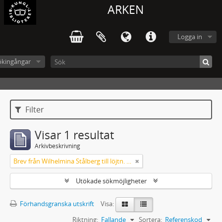
ARKEN
Logga in
ökingångar
Filter
Visar 1 resultat
Arkivbeskrivning
Brev från Wilhelmina Stålberg till löjtn. Ridderstad 1857
Utökade sökmöjligheter
Förhandsgranska utskrift
Visa:
Riktning:
Fallande
Sortera:
Referenskod