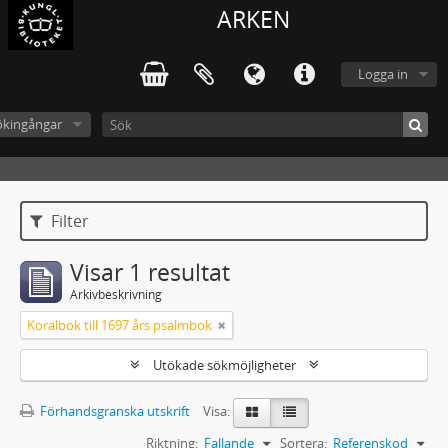
ARKEN
Logga in
ökingångar
Filter
Visar 1 resultat
Arkivbeskrivning
Koralbok till 1697 års psalmbok
Utökade sökmöjligheter
Förhandsgranska utskrift
Visa:
Riktning:
Fallande
Sortera:
Referenskod