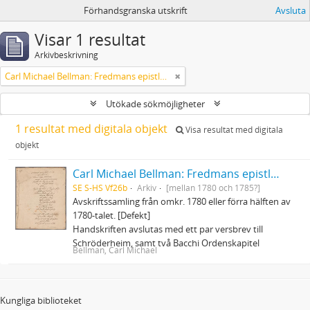
Förhandsgranska utskrift
Avsluta
Visar 1 resultat
Arkivbeskrivning
Carl Michael Bellman: Fredmans epistlar och sånger m.fl. Bellman-texter
Utökade sökmöjligheter
1 resultat med digitala objekt
Visa resultat med digitala
objekt
Carl Michael Bellman: Fredmans epistlar och sånger m.fl. Bellman-texter
SE S-HS Vf26b
Arkiv
[mellan 1780 och 1785?]
Avskriftssamling från omkr. 1780 eller förra hälften av
1780-talet. [Defekt]
Handskriften avslutas med ett par versbrev till
Schröderheim, samt två Bacchi Ordenskapitel
Bellman, Carl Michael
Kungliga biblioteket