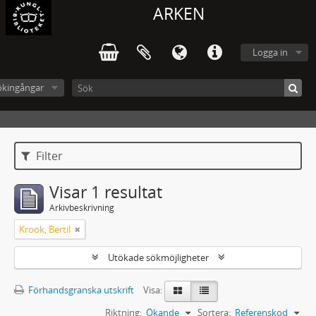
ARKEN
Logga in
ökingångar
Filter
Visar 1 resultat
Arkivbeskrivning
Krook, Bertil
Utökade sökmöjligheter
Förhandsgranska utskrift
Visa:
Riktning:
Ökande
Sortera:
Referenskod