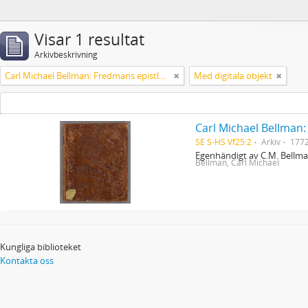
Visar 1 resultat
Arkivbeskrivning
Carl Michael Bellman: Fredmans epistlar [dedicerade till J.D. Duwall] Del 2
Med digitala objekt
Carl Michael Bellman: 
SE S-HS Vf25:2
Arkiv
177
Egenhändigt av C.M. Bellm
Bellman, Carl Michael
Kungliga biblioteket
Kontakta oss