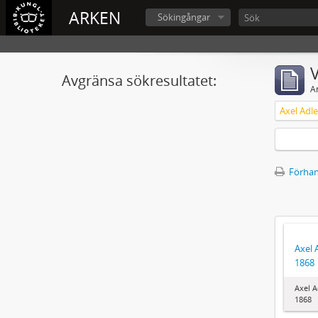
ARKEN
Sökingångar
V
Avgränsa sökresultatet:
A
Axel Adl
Förhan
Axel 
1868
Axel A
1868