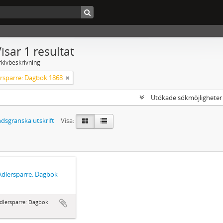
isar 1 resultat
rkivbeskrivning
ersparre: Dagbok 1868
Utökade sökmöjlighete
dsgranska utskrift
Visa:
Adlersparre: Dagbok
dlersparre: Dagbok