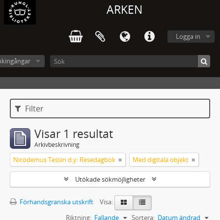
ARKEN
Logga in
ökingångar
Filter
Visar 1 resultat
Arkivbeskrivning
Nicodemus Tessin d.y: Resedagbok
Med digitala objekt
Utökade sökmöjligheter
Förhandsgranska utskrift
Visa:
Riktning:
Fallande
Sortera:
Datum ändrad