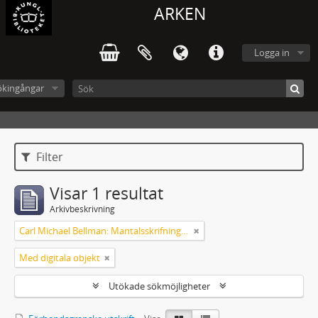
ARKEN
Logga in
ökingångar
Filter
Visar 1 resultat
Arkivbeskrivning
Carl Michael Bellman: Mantalsskrifningen
Med digitala objekt
Utökade sökmöjligheter