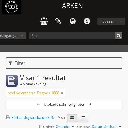
ARKEN
Logga in
ökingångar
Filter
Visar 1 resultat
Arkivbeskrivning
Axel Adlersparre: Dagbok 1868
Utökade sökmöjligheter
Förhandsgranska utskrift
Visa:
Riktning:
Ökande
Sortera:
Datum ändrad