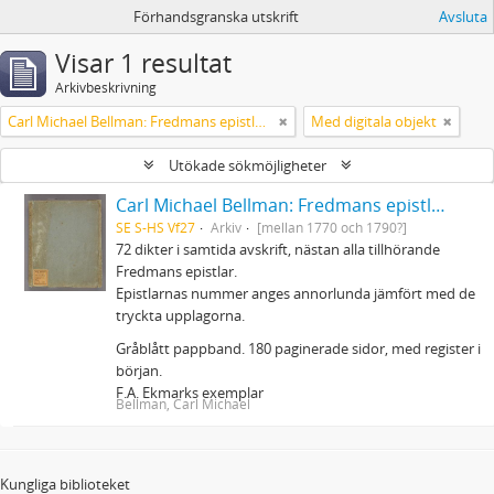
Förhandsgranska utskrift
Avsluta
Visar 1 resultat
Arkivbeskrivning
Carl Michael Bellman: Fredmans epistlar m.m.
Med digitala objekt
Utökade sökmöjligheter
Carl Michael Bellman: Fredmans epistlar m.m.
SE S-HS Vf27
Arkiv
[mellan 1770 och 1790?]
72 dikter i samtida avskrift, nästan alla tillhörande
Fredmans epistlar.
Epistlarnas nummer anges annorlunda jämfört med de
tryckta upplagorna.
Gråblått pappband. 180 paginerade sidor, med register i
början.
F.A. Ekmarks exemplar
Bellman, Carl Michael
Kungliga biblioteket