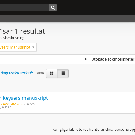
isar 1 resultat
rkivbeskrivning
ysers manuskript
Utökade sökmöjlighete
dsgranska utskrift
Visa:
n Keysers manuskript
S Acc1965/63
Arkiv
, Alban
Kungliga biblioteket hanterar dina personuppg