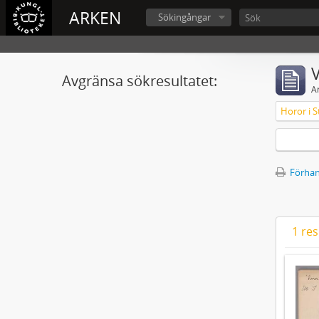
ARKEN
Sökingångar
V
Avgränsa sökresultatet:
A
Horor i S
Förhan
1 res