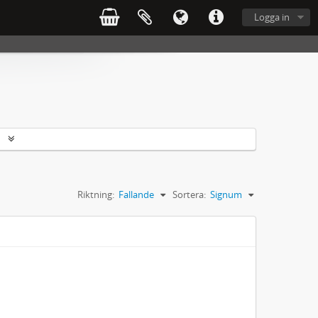
Logga in
r
Riktning:
Fallande
Sortera:
Signum