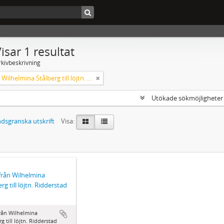
isar 1 resultat
rkivbeskrivning
Brev från Wilhelmina Stålberg till löjtn. Ridderstad 1857
Utökade sökmöjlighete
dsgranska utskrift
Visa:
från Wilhelmina
rg till löjtn. Ridderstad
rån Wilhelmina
rg till löjtn. Ridderstad