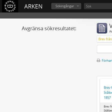
ARKEN
Sökingångar
V
Avgränsa sökresultatet:
A
Förhan
Brev 
Stålbe
1857
Brev f
Stålbe