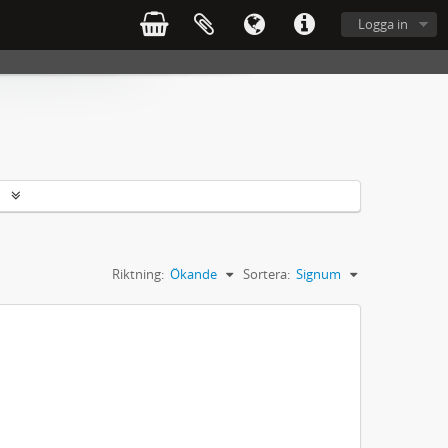
Logga in
r
Riktning:
Ökande
Sortera:
Signum