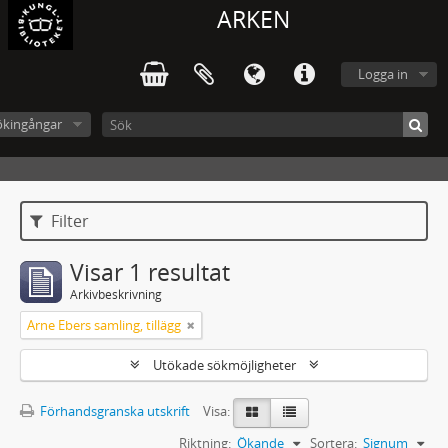
ARKEN
Logga in
ökingångar
Filter
Visar 1 resultat
Arkivbeskrivning
Arne Ebers samling, tillägg
Utökade sökmöjligheter
Förhandsgranska utskrift
Visa:
Riktning:
Ökande
Sortera:
Signum