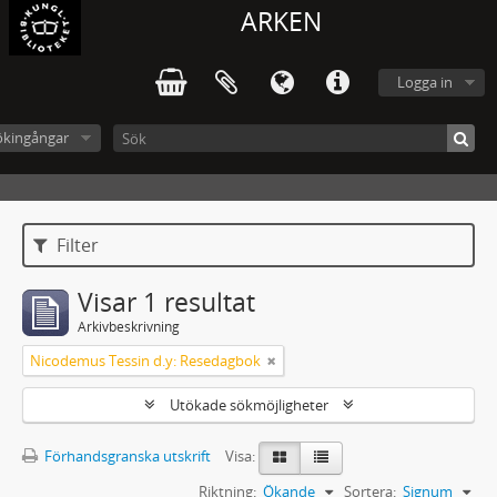
ARKEN
Logga in
ökingångar
Filter
Visar 1 resultat
Arkivbeskrivning
Nicodemus Tessin d.y: Resedagbok
Utökade sökmöjligheter
Förhandsgranska utskrift
Visa:
Riktning:
Ökande
Sortera:
Signum