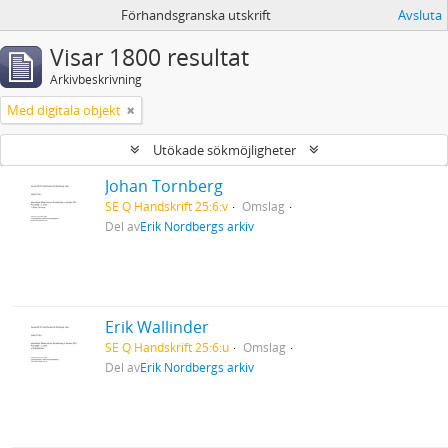
Förhandsgranska utskrift
Avsluta
Visar 1800 resultat
Arkivbeskrivning
Med digitala objekt
Utökade sökmöjligheter
Johan Tornberg
SE Q Handskrift 25:6:v
Omslag
Del av
Erik Nordbergs arkiv
Erik Wallinder
SE Q Handskrift 25:6:u
Omslag
Del av
Erik Nordbergs arkiv