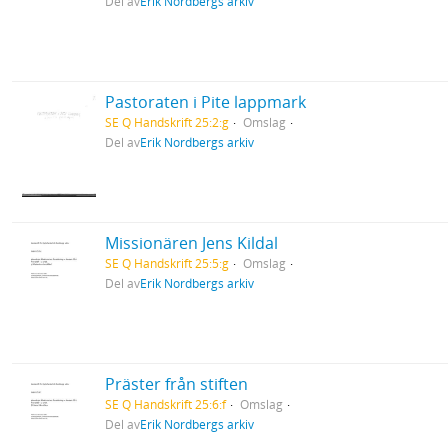
Del av
Erik Nordbergs arkiv
Pastoraten i Pite lappmark
SE Q Handskrift 25:2:g
Omslag
Del av
Erik Nordbergs arkiv
Missionären Jens Kildal
SE Q Handskrift 25:5:g
Omslag
Del av
Erik Nordbergs arkiv
Präster från stiften
SE Q Handskrift 25:6:f
Omslag
Del av
Erik Nordbergs arkiv