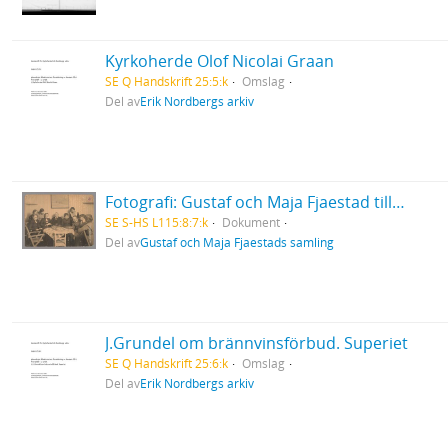
Kyrkoherde Olof Nicolai Graan
SE Q Handskrift 25:5:k
Omslag
Del av
Erik Nordbergs arkiv
Fotografi: Gustaf och Maja Fjaestad tillsammans med övriga medlemmar i Teosofiska samfundet i Arvika, esoteriska kretsen
SE S-HS L115:8:7:k
Dokument
Del av
Gustaf och Maja Fjaestads samling
J.Grundel om brännvinsförbud. Superiet
SE Q Handskrift 25:6:k
Omslag
Del av
Erik Nordbergs arkiv