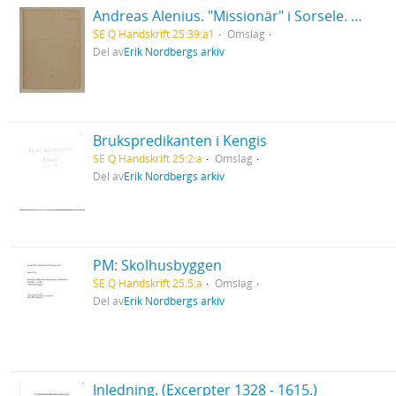
Andreas Alenius. "Missionär" i Sorsele. Kyrkoherde i Arvidsjaur (manuskript 1)
SE Q Handskrift 25:39:a1
Omslag
Del av
Erik Nordbergs arkiv
Brukspredikanten i Kengis
SE Q Handskrift 25:2:a
Omslag
Del av
Erik Nordbergs arkiv
PM: Skolhusbyggen
SE Q Handskrift 25:5:a
Omslag
Del av
Erik Nordbergs arkiv
Inledning. (Excerpter 1328 - 1615.)