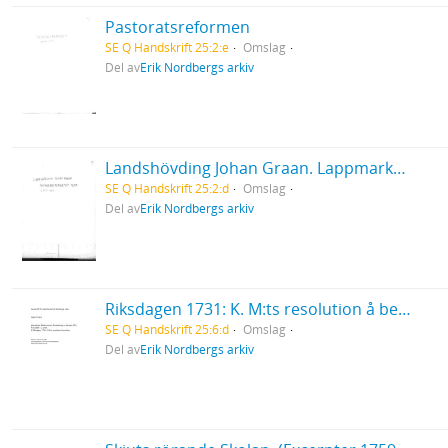
Pastoratsreformen
SE Q Handskrift 25:2:e
Omslag
Del av
Erik Nordbergs arkiv
Landshövding Johan Graan. Lappmarksplakatet 1673
SE Q Handskrift 25:2:d
Omslag
Del av
Erik Nordbergs arkiv
Riksdagen 1731: K. M:ts resolution å besvären
SE Q Handskrift 25:6:d
Omslag
Del av
Erik Nordbergs arkiv