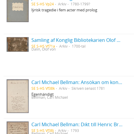
SE S-HS Vp24
Arkiv
1780-1799?
lÿrisk tragedie i fem acter med prolog
Samling af Konglig Bibliotekarien Olof Dalins versar
SE S-HS Vf71a
Arkiv
1700-tal
Dalin, Olof von
Carl Michael Bellman: Ansökan om konfirmationsfullmakt på sekreterarebeställningen i Nummerlotteriet
SE S-HS Vf38k
Arkiv
Skriven senast 1781
Egenhändigt
Bellman, Carl Michael
Carl Michael Bellman: Dikt till Henric Brandel 14/9 1793 - "Hemkommen ädla wän från Barbariets wåda..."
SE S-HS Vf38j
Arkiv
1793
Bellman, Carl Michael