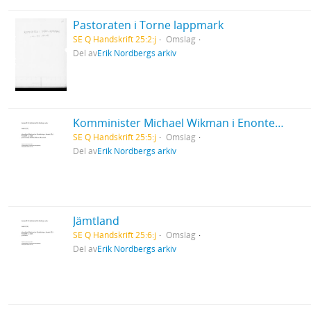
Pastoraten i Torne lappmark
SE Q Handskrift 25:2:j
Omslag
Del av
Erik Nordbergs arkiv
Komminister Michael Wikman i Enontekis
SE Q Handskrift 25:5:j
Omslag
Del av
Erik Nordbergs arkiv
Jämtland
SE Q Handskrift 25:6:j
Omslag
Del av
Erik Nordbergs arkiv