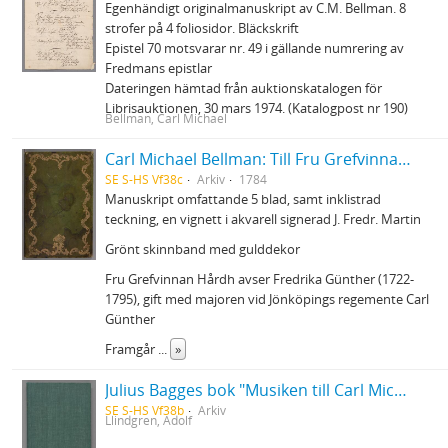
Egenhändigt originalmanuskript av C.M. Bellman. 8
strofer på 4 foliosidor. Bläckskrift
Epistel 70 motsvarar nr. 49 i gällande numrering av
Fredmans epistlar
Dateringen hämtad från auktionskatalogen för
Librisauktionen, 30 mars 1974. (Katalogpost nr 190)
Bellman, Carl Michael
Carl Michael Bellman: Till Fru Grefvinnan Hårdh på dess Födelse-Dagh den XIII Februarij 1784
SE S-HS Vf38c
Arkiv
1784
Manuskript omfattande 5 blad, samt inklistrad
teckning, en vignett i akvarell signerad J. Fredr. Martin
Grönt skinnband med gulddekor
Fru Grefvinnan Hårdh avser Fredrika Günther (1722-
1795), gift med majoren vid Jönköpings regemente Carl
Günther
Framgår
...
»
Julius Bagges bok "Musiken till Carl Michael Bellmans sånger, arrangerade af E. Drake" med Adolf Lindgrens anteckningar
SE S-HS Vf38b
Arkiv
Llindgren, Adolf