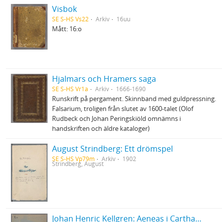
Visbok
SE S-HS Vs22
Arkiv
16uu
Mått: 16:o
Hjalmars och Hramers saga
SE S-HS Vr1a
Arkiv
1666-1690
Runskrift på pergament. Skinnband med guldpressning.
Falsarium, troligen från slutet av 1600-talet (Olof
Rudbeck och Johan Peringskiöld omnämns i
handskriften och äldre kataloger)
August Strindberg: Ett drömspel
SE S-HS Vp79m
Arkiv
1902
Strindberg, August
Johan Henric Kellgren: Aeneas i Carthago