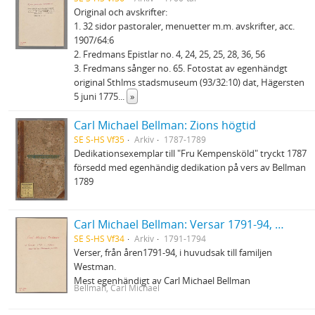
Original och avskrifter:
1. 32 sidor pastoraler, menuetter m.m. avskrifter, acc.
1907/64:6
2. Fredmans Epistlar no. 4, 24, 25, 25, 28, 36, 56
3. Fredmans sånger no. 65. Fotostat av egenhändgt
original Sthlms stadsmuseum (93/32:10) dat, Hägersten
5 juni 1775
...
»
Carl Michael Bellman: Zions högtid
SE S-HS Vf35
Arkiv
1787-1789
Dedikationsexemplar till "Fru Kempensköld" tryckt 1787
försedd med egenhändig dedikation på vers av Bellman
1789
Carl Michael Bellman: Versar 1791-94, mest till Westmanska familjen
SE S-HS Vf34
Arkiv
1791-1794
Verser, från åren1791-94, i huvudsak till familjen
Westman.
Mest egenhändigt av Carl Michael Bellman
Bellman, Carl Michael