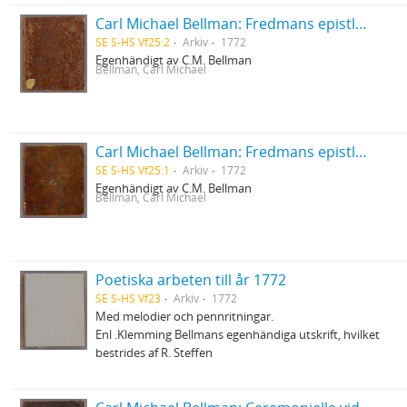
Carl Michael Bellman: Fredmans epistlar [dedicerade till J.D. Duwall] Del 2
SE S-HS Vf25:2
Arkiv
1772
Egenhändigt av C.M. Bellman
Bellman, Carl Michael
Carl Michael Bellman: Fredmans epistlar [dedicerade till J.D. Duwall] Del 1
SE S-HS Vf25:1
Arkiv
1772
Egenhändigt av C.M. Bellman
Bellman, Carl Michael
Poetiska arbeten till år 1772
SE S-HS Vf23
Arkiv
1772
Med melodier och pennritningar.
Enl .Klemming Bellmans egenhändiga utskrift, hvilket
bestrides af R. Steffen