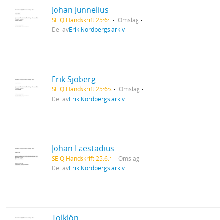
Johan Junnelius
SE Q Handskrift 25:6:t
Omslag
Del av
Erik Nordbergs arkiv
Erik Sjöberg
SE Q Handskrift 25:6:s
Omslag
Del av
Erik Nordbergs arkiv
Johan Laestadius
SE Q Handskrift 25:6:r
Omslag
Del av
Erik Nordbergs arkiv
Tolklön