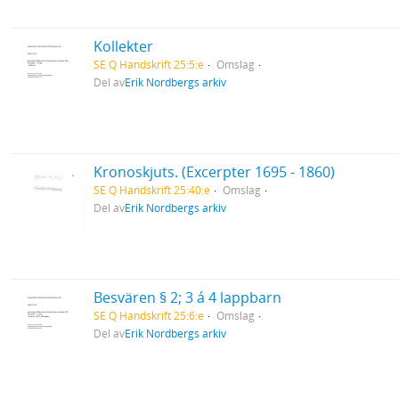
Kollekter
SE Q Handskrift 25:5:e
Omslag
Del av
Erik Nordbergs arkiv
Kronoskjuts. (Excerpter 1695 - 1860)
SE Q Handskrift 25:40:e
Omslag
Del av
Erik Nordbergs arkiv
Besvären § 2; 3 á 4 lappbarn
SE Q Handskrift 25:6:e
Omslag
Del av
Erik Nordbergs arkiv