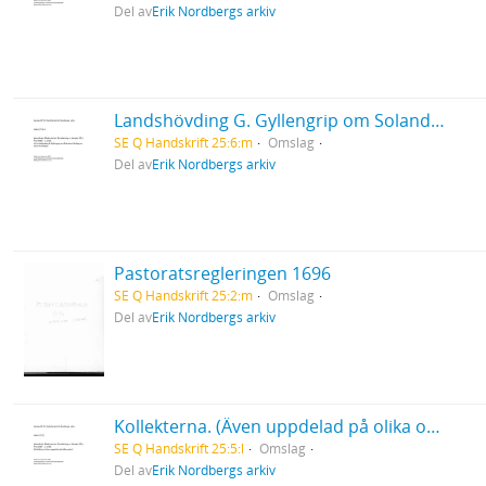
Del av
Erik Nordbergs arkiv
Landshövding G. Gyllengrip om Solanders förslag om brännvinsförbud
SE Q Handskrift 25:6:m
Omslag
Del av
Erik Nordbergs arkiv
Pastoratsregleringen 1696
SE Q Handskrift 25:2:m
Omslag
Del av
Erik Nordbergs arkiv
Kollekterna. (Även uppdelad på olika orter.)
SE Q Handskrift 25:5:l
Omslag
Del av
Erik Nordbergs arkiv