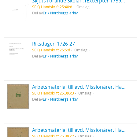
Skjuts rörande Skolan. (Excerpter 1759-1819)
SE Q Handskrift 25:40:d
Omslag
Del av
Erik Nordbergs arkiv
Riksdagen 1726-27
SE Q Handskrift 25:5:d
Omslag
Del av
Erik Nordbergs arkiv
Arbetsmaterial till avd. Missionärer. Handskrivet (del 3)
SE Q Handskrift 25:39:c3
Omslag
Del av
Erik Nordbergs arkiv
Arbetsmaterial till avd. Missionärer. Handskrivet (del 2)
SE Q Handskrift 25:39:c2
Omslag