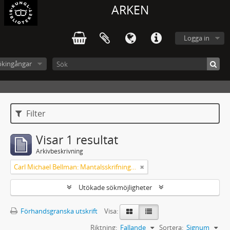
ARKEN
Logga in
ökingångar
Filter
Visar 1 resultat
Arkivbeskrivning
Carl Michael Bellman: Mantalsskrifningen
Utökade sökmöjligheter
Förhandsgranska utskrift
Visa:
Riktning:
Fallande
Sortera:
Signum