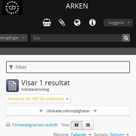
ARKEN
Logga in
ökingångar
Filter
Visar 1 resultat
Arkivbeskrivning
Koralbok till 1697 års psalmbok
Utökade sökmöjligheter
Förhandsgranska utskrift
Visa:
Riktning:
Fallande
Sortera:
Signum