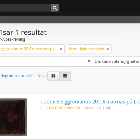
isar 1 resultat
rkivbeskrivning
Codex Berggrenianus 20: Drusernas på Libanon heliga bok
Med digitala objekt
Utökade sökmöjlighete
dsgranska utskrift
Visa:
Codex Berggrenianus 20: Drusernas på Li
SE S-HS Cod. Orient 20
Arkiv
ca 1690