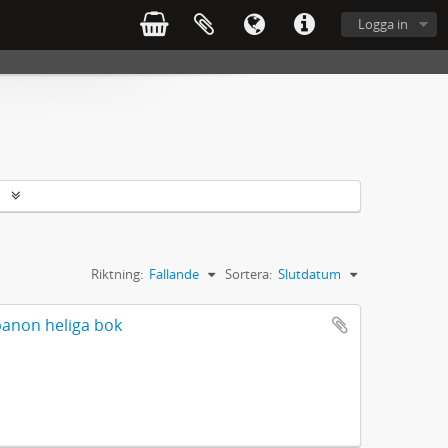
Logga in
r
Riktning:
Fallande
Sortera:
Slutdatum
banon heliga bok