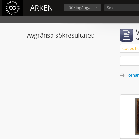
ARKEN
Sökingångar
V
Avgränsa sökresultatet:
A
Förhan